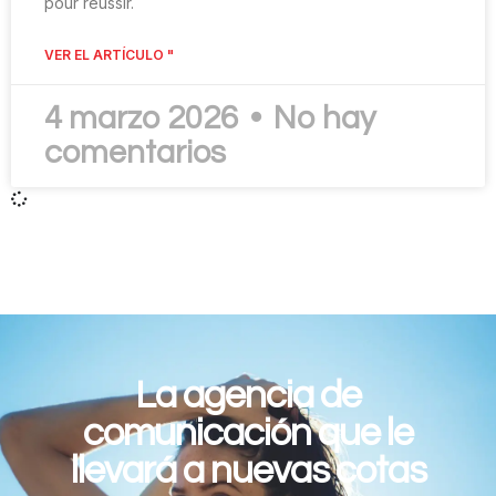
pour réussir.
VER EL ARTÍCULO "
4 marzo 2026
No hay
comentarios
La agencia de
comunicación que le
llevará a nuevas cotas