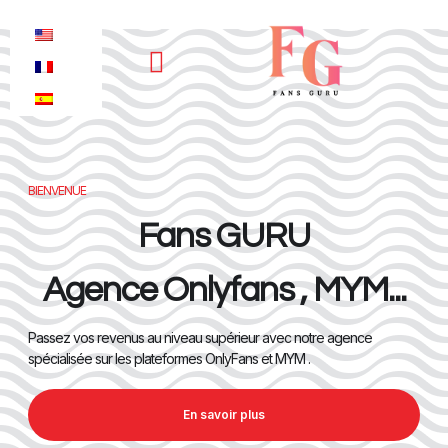
Nos services
BIENVENUE
Fans GURU
Agence Onlyfans , MYM...
Passez vos revenus au niveau supérieur avec notre agence
spécialisée sur les plateformes OnlyFans et MYM .
En savoir plus