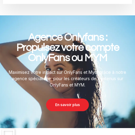
Comment avoir de la visibilité sur OnlyFans
Quels sont les stratégies clés pour accroître votre visibilité sur
Agence Onlyfans :
OnlyFans ?
Propulsez votre compte
OnlyFans ou MYM
En savoir plus
Maximisez votre impact sur OnlyFans et Mym grâce à notre
agence spécialisée pour les créateurs de contenus sur
OnlyFans et MYM.
En savoir plus